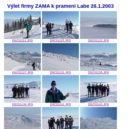
Výlet firmy ZAMA k prameni Labe 26.1.2003
DSC01112.JPG
DSC01115.JPG
DSC01122.JPG
DSC01127.JPG
DSC01131.JPG
DSC01136.JPG
DSC01139.JPG
DSC01141.JPG
DSC01143.JPG